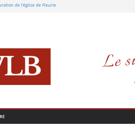
ration de l’église de Fleurie
ans le Beaujolais !
érence sur les Sires de Beaujeu
a Polony !
 Pour Que Vive Le Beaujolais !
IRE