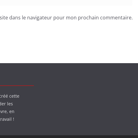
site dans le navigateur pour mon prochain commentaire.
créé cette
der les
ivre, en
ravail !