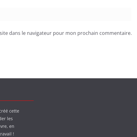
site dans le navigateur pour mon prochain commentaire.
créé cette
der les
ivre, en
ravail !