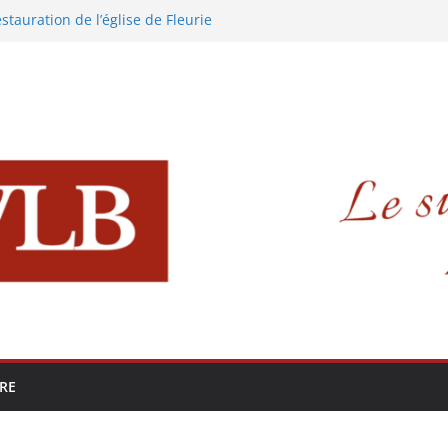
estauration de l’église de Fleurie
re dans le Beaujolais !
conférence sur les Sires de Beaujeu
tacha Polony !
LB : Pour Que Vive Le Beaujolais !
IRE