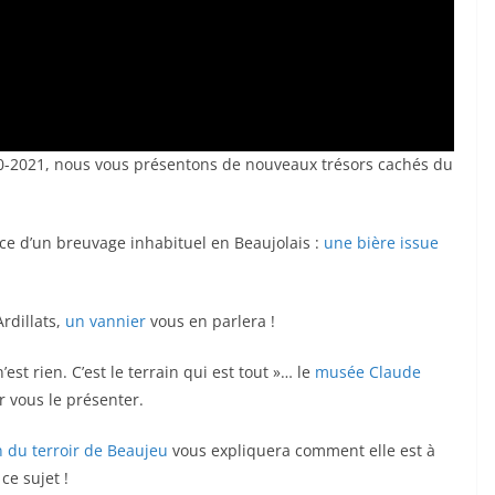
0-2021, nous vous présentons de nouveaux trésors cachés du
nce d’un breuvage inhabituel en Beaujolais :
une bière issue
Ardillats,
un vannier
vous en parlera !
est rien. C’est le terrain qui est tout »… le
musée Claude
r vous le présenter.
 du terroir de Beaujeu
vous expliquera comment elle est à
ce sujet !