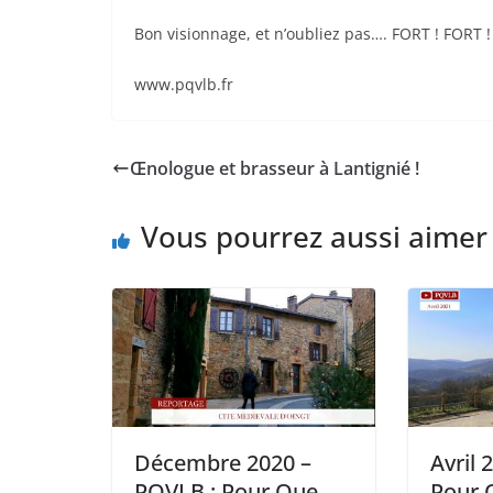
Bon visionnage, et n’oubliez pas…. FORT ! FORT !
www.pqvlb.fr
Œnologue et brasseur à Lantignié !
Vous pourrez aussi aimer
Décembre 2020 –
Avril 
PQVLB : Pour Que
Pour Q